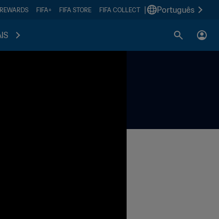
|
Português
 REWARDS
FIFA+
FIFA STORE
FIFA COLLECT
IS