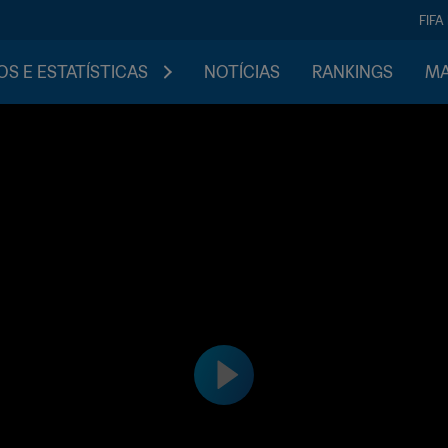
FIFA
S E ESTATÍSTICAS
NOTÍCIAS
RANKINGS
MA