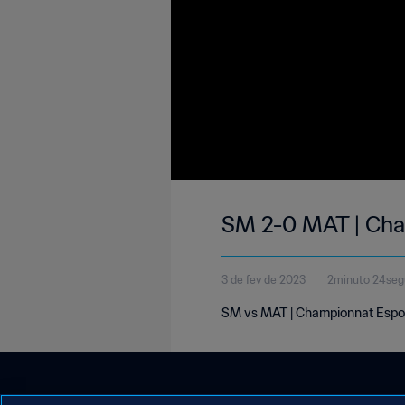
SM 2-0 MAT | Cha
3 de fev de 2023
2minuto 24se
SM vs MAT | Championnat Espoi