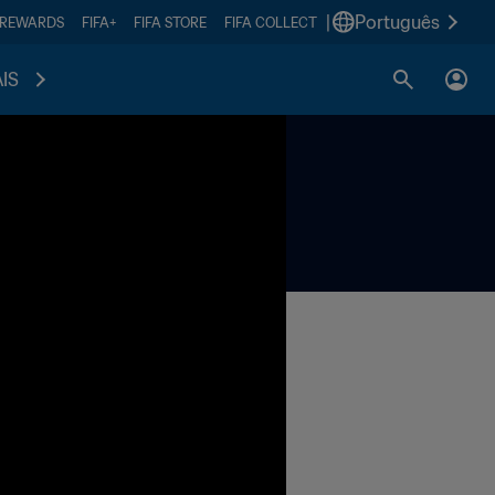
|
Português
 REWARDS
FIFA+
FIFA STORE
FIFA COLLECT
IS