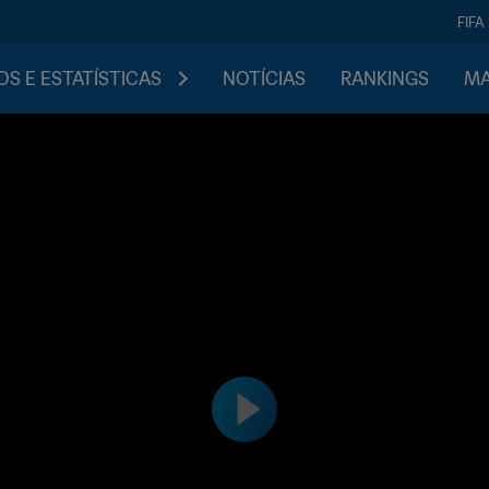
FIFA
S E ESTATÍSTICAS
NOTÍCIAS
RANKINGS
MA