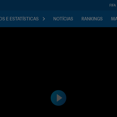
FIFA
S E ESTATÍSTICAS
NOTÍCIAS
RANKINGS
MA