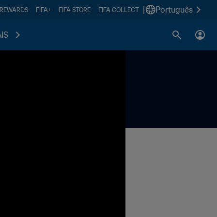
|
Português
 REWARDS
FIFA+
FIFA STORE
FIFA COLLECT
IS