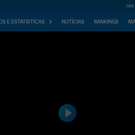
FIFA
S E ESTATÍSTICAS
NOTÍCIAS
RANKINGS
MA