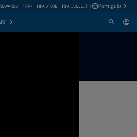
|
Português
 REWARDS
FIFA+
FIFA STORE
FIFA COLLECT
IS