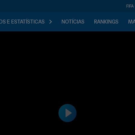
FIFA
S E ESTATÍSTICAS
NOTÍCIAS
RANKINGS
MA