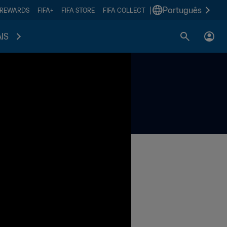
|
Português
 REWARDS
FIFA+
FIFA STORE
FIFA COLLECT
IS