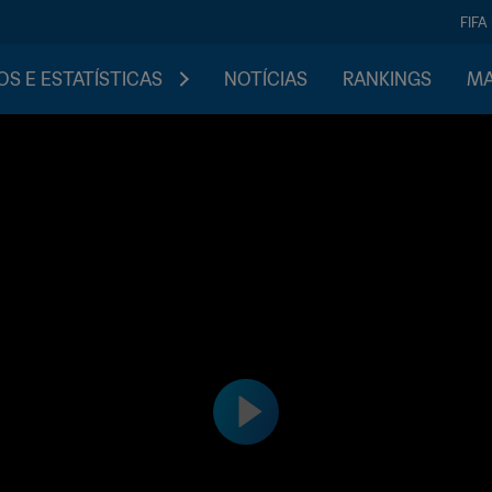
FIFA
S E ESTATÍSTICAS
NOTÍCIAS
RANKINGS
MA