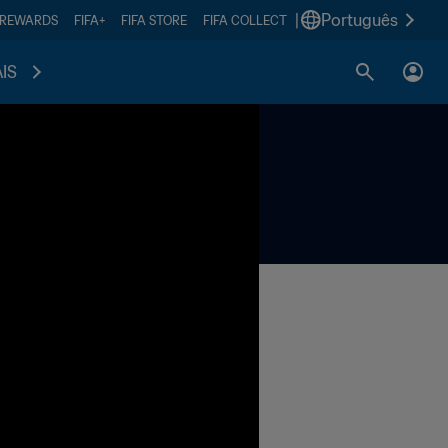
|
Português
 REWARDS
FIFA+
FIFA STORE
FIFA COLLECT
IS