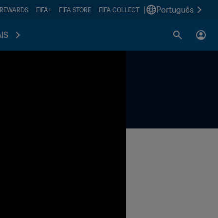
|
Português
 REWARDS
FIFA+
FIFA STORE
FIFA COLLECT
IS