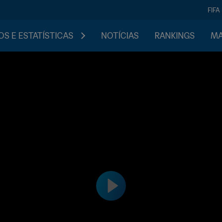
FIFA
S E ESTATÍSTICAS
NOTÍCIAS
RANKINGS
MA