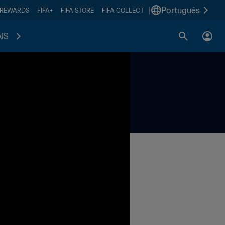
|
Português
 REWARDS
FIFA+
FIFA STORE
FIFA COLLECT
IS