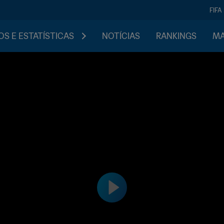
FIFA
S E ESTATÍSTICAS
NOTÍCIAS
RANKINGS
MA