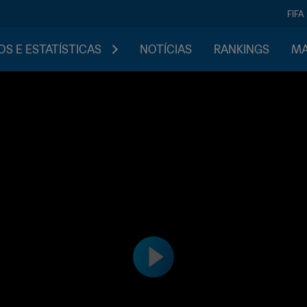
FIFA
S E ESTATÍSTICAS
NOTÍCIAS
RANKINGS
MA