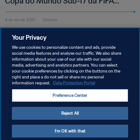
Copa do Mundo Sub-17 da FIFA
Catar 2025™ | Melhores momentos
4 de nov de 2025
2minuto
Veja os melhores momentos do jogo entre Costa do Marfim e
Your Privacy
Suíça, disputado na Aspire Zone, em Doha, 4 de novembro, às
15h30 (horário local).
We use cookies to personalize content and ads, provide
social media features and analyse our traffic. We also share
information about your use of our site with our social
media, advertising and analytics partners. You can select
your cookie preferences by clicking on the buttons on the
right and place a do not sell or share my personal
information request.
Data Protection Portal
POLÍTICA DE PRIVACIDADE
Preference Center
TERMOS DE SERVIÇO
ADMINISTRAR AS PREFERÊNCIAS DE COOKIES
Reject All
Copyright © 1994-2026 FIFA. Todos os direitos reservados.
I'm OK with that