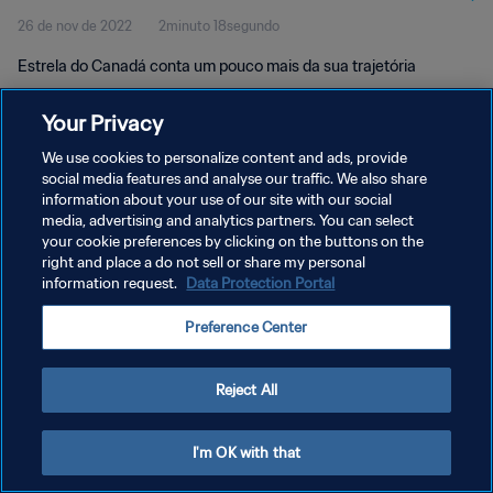
26 de nov de 2022
2minuto 18segundo
Estrela do Canadá conta um pouco mais da sua trajetória
Your Privacy
We use cookies to personalize content and ads, provide
social media features and analyse our traffic. We also share
information about your use of our site with our social
media, advertising and analytics partners. You can select
POLÍTICA DE PRIVACIDADE
your cookie preferences by clicking on the buttons on the
TERMOS DE SERVIÇO
right and place a do not sell or share my personal
information request.
Data Protection Portal
ADMINISTRAR AS PREFERÊNCIAS DE COOKIES
Preference Center
Copyright © 1994-2026 FIFA. Todos os direitos reservados.
Reject All
I'm OK with that