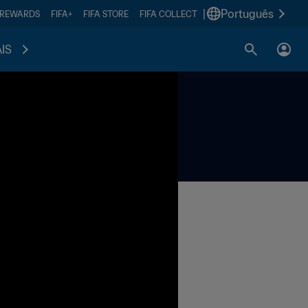
|
Português
 REWARDS
FIFA+
FIFA STORE
FIFA COLLECT
IS