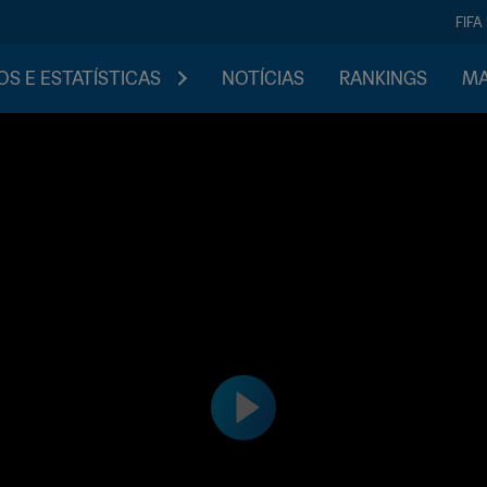
FIFA
S E ESTATÍSTICAS
NOTÍCIAS
RANKINGS
MA