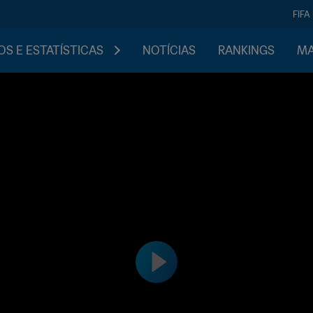
FIFA
S E ESTATÍSTICAS
NOTÍCIAS
RANKINGS
MA