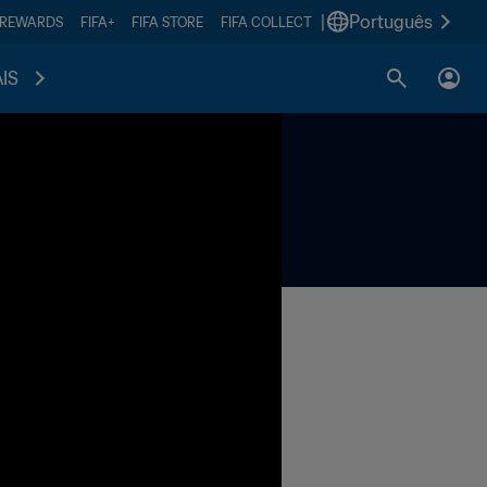
|
Português
 REWARDS
FIFA+
FIFA STORE
FIFA COLLECT
IS