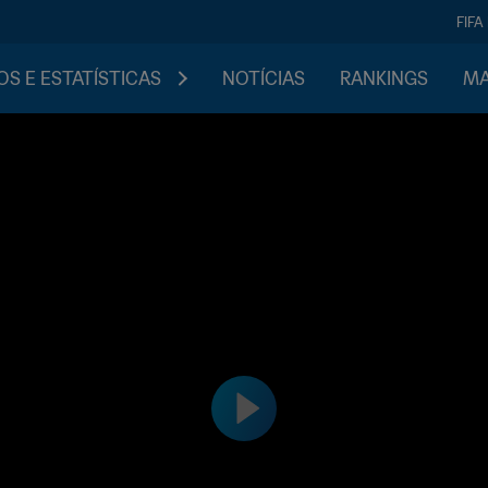
FIFA
S E ESTATÍSTICAS
NOTÍCIAS
RANKINGS
MA