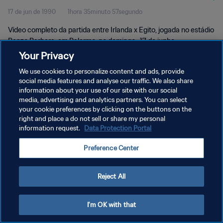
17 de jun de 1990
1hora 35minuto 57segundo
Vídeo completo da partida entre Irlanda x Egito, jogada no estádio
Renzo Barbera, em Palermo, no domingo , 17 de junho.
Your Privacy
We use cookies to personalize content and ads, provide
social media features and analyse our traffic. We also share
information about your use of our site with our social
media, advertising and analytics partners. You can select
POLÍTICA DE PRIVACIDADE
your cookie preferences by clicking on the buttons on the
right and place a do not sell or share my personal
TERMOS DE SERVIÇO
information request.
Data Protection Portal
ADMINISTRAR AS PREFERÊNCIAS DE COOKIES
Preference Center
Copyright © 1994-2026 FIFA. Todos os direitos reservados.
Reject All
I'm OK with that