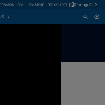
|
Português
 REWARDS
FIFA+
FIFA STORE
FIFA COLLECT
IS