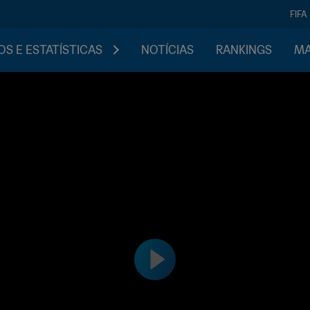
FIFA
S E ESTATÍSTICAS
NOTÍCIAS
RANKINGS
MA