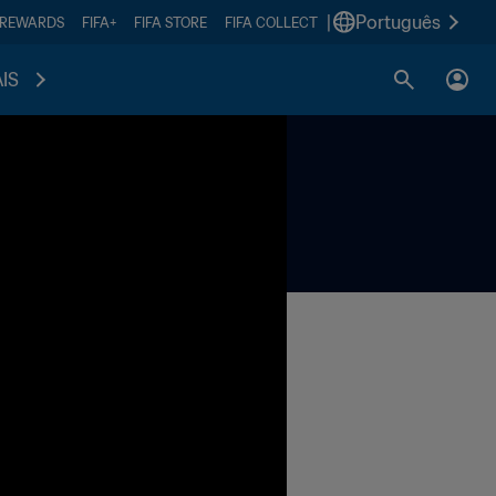
|
Português
 REWARDS
FIFA+
FIFA STORE
FIFA COLLECT
IS