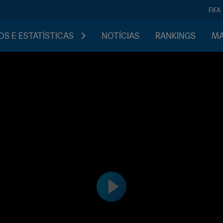
FIFA
S E ESTATÍSTICAS
NOTÍCIAS
RANKINGS
MA