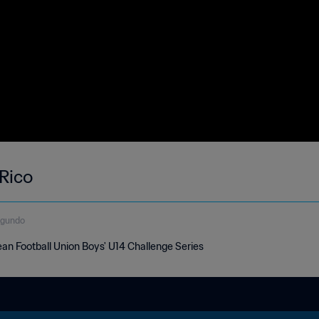
 Rico
egundo
ean Football Union Boys' U14 Challenge Series