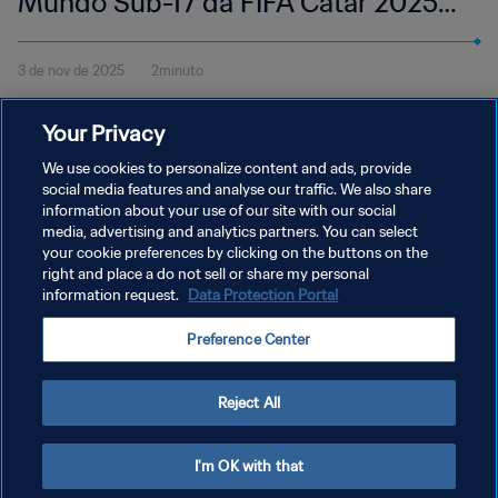
Mundo Sub-17 da FIFA Catar 2025™
| Melhores momentos
3 de nov de 2025
2minuto
Veja os melhores momentos do jogo entre Tunísia e Fiji, disputado
Your Privacy
na Aspire Zone, em Doha, 3 de novembro, às 18h45 (horário
local).
We use cookies to personalize content and ads, provide
social media features and analyse our traffic. We also share
information about your use of our site with our social
media, advertising and analytics partners. You can select
your cookie preferences by clicking on the buttons on the
right and place a do not sell or share my personal
information request.
Data Protection Portal
POLÍTICA DE PRIVACIDADE
Preference Center
TERMOS DE SERVIÇO
ADMINISTRAR AS PREFERÊNCIAS DE COOKIES
Reject All
Copyright © 1994-2026 FIFA. Todos os direitos reservados.
I'm OK with that