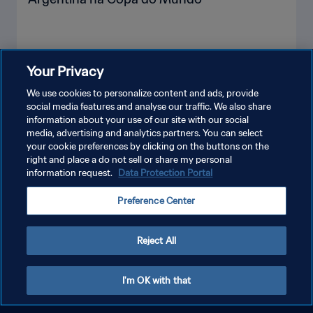
Your Privacy
VEJA MAIS
We use cookies to personalize content and ads, provide
social media features and analyse our traffic. We also share
information about your use of our site with our social
media, advertising and analytics partners. You can select
your cookie preferences by clicking on the buttons on the
right and place a do not sell or share my personal
information request.
Data Protection Portal
POLÍTICA DE PRIVACIDADE
Preference Center
TERMOS DE SERVIÇO
ADMINISTRAR AS PREFERÊNCIAS DE COOKIES
Reject All
Copyright © 1994-2026 FIFA. Todos os direitos reservados.
I'm OK with that