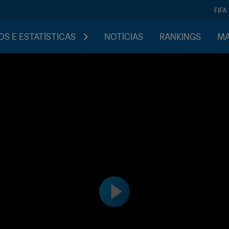
FIFA
S E ESTATÍSTICAS
NOTÍCIAS
RANKINGS
MA