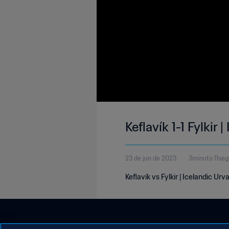
Keflavík 1-1 Fylkir
23 de jun de 2023
3minuto 11se
Keflavík vs Fylkir | Icelandic Urv