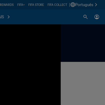
|
Português
 REWARDS
FIFA+
FIFA STORE
FIFA COLLECT
IS