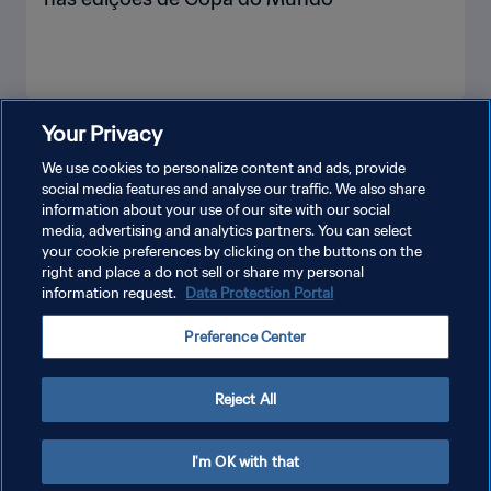
Your Privacy
VEJA MAIS
We use cookies to personalize content and ads, provide
social media features and analyse our traffic. We also share
information about your use of our site with our social
media, advertising and analytics partners. You can select
your cookie preferences by clicking on the buttons on the
right and place a do not sell or share my personal
information request.
Data Protection Portal
POLÍTICA DE PRIVACIDADE
Preference Center
TERMOS DE SERVIÇO
ADMINISTRAR AS PREFERÊNCIAS DE COOKIES
Reject All
Copyright © 1994-2026 FIFA. Todos os direitos reservados.
I'm OK with that