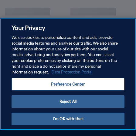
As lições sobre James Rodríguez no
Mundial sub-20
Your Privacy
We use cookies to personalize content and ads, provide
social media features and analyse our traffic. We also share
information about your use of our site with our social
media, advertising and analytics partners. You can select
your cookie preferences by clicking on the buttons on the
right and place a do not sell or share my personal
information request.
Data Protection Portal
Preference Center
Reject All
I'm OK with that
Os jogos mais marcantes dos torneios da