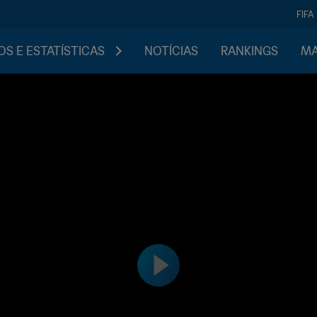
FIFA
S E ESTATÍSTICAS
NOTÍCIAS
RANKINGS
MA