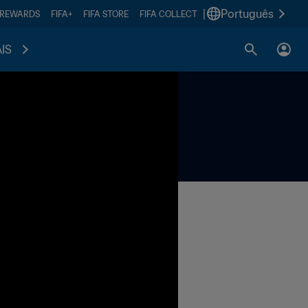
|
Português
 REWARDS
FIFA+
FIFA STORE
FIFA COLLECT
IS