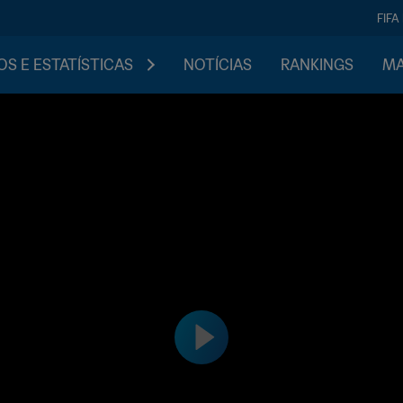
FIFA
S E ESTATÍSTICAS
NOTÍCIAS
RANKINGS
MA