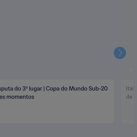
Seguin
 Disputa do 3º lugar | Copa do Mundo Sub-20
Itál
ores momentos
de 