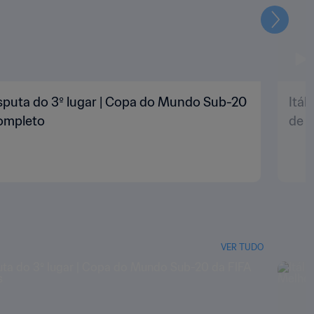
Seguin
 Disputa do 3º lugar | Copa do Mundo Sub-20
Itál
completo
de 2
VER TUDO