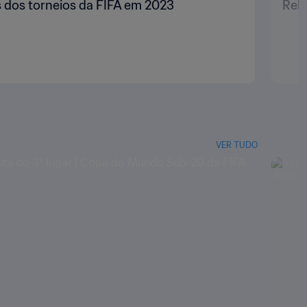
 dos torneios da FIFA em 2023
Rele
VER TUDO