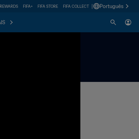
|
Português
 REWARDS
FIFA+
FIFA STORE
FIFA COLLECT
IS