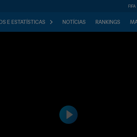
FIFA
S E ESTATÍSTICAS
NOTÍCIAS
RANKINGS
MA