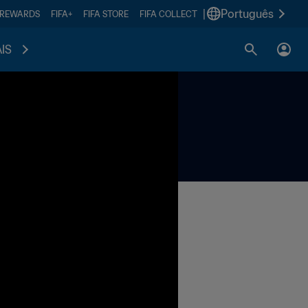
|
Português
 REWARDS
FIFA+
FIFA STORE
FIFA COLLECT
IS