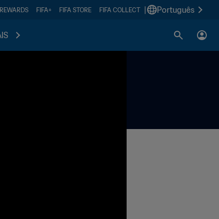
|
Português
 REWARDS
FIFA+
FIFA STORE
FIFA COLLECT
IS