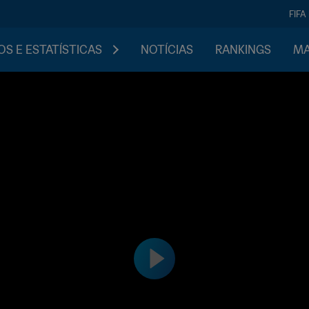
FIFA
S E ESTATÍSTICAS
NOTÍCIAS
RANKINGS
MA