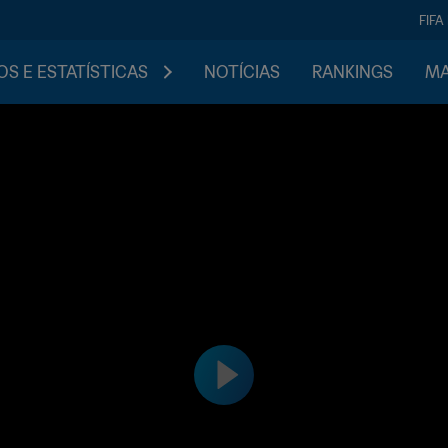
FIFA
S E ESTATÍSTICAS
NOTÍCIAS
RANKINGS
MA