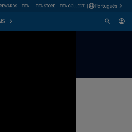
|
Português
 REWARDS
FIFA+
FIFA STORE
FIFA COLLECT
IS