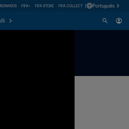
|
Português
 REWARDS
FIFA+
FIFA STORE
FIFA COLLECT
IS