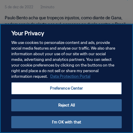
5 de dez de 2022
2minuto
Paulo Bento acha que tropeços injustos, como diante de Gana,
podem servir de alerta aos sul-coreanos no duelo contra o Brasil
pelas oitavas de final da Copa do Mundo FIFA de 2022.
Your Privacy
We use cookies to personalize content and ads, provide
social media features and analyse our traffic. We also share
information about your use of our site with our social
media, advertising and analytics partners. You can select
your cookie preferences by clicking on the buttons on the
right and place a do not sell or share my personal
POLÍTICA DE PRIVACIDADE
information request.
Data Protection Portal
TERMOS DE SERVIÇO
Preference Center
ADMINISTRAR AS PREFERÊNCIAS DE COOKIES
Copyright © 1994-2026 FIFA. Todos os direitos reservados.
Reject All
I'm OK with that