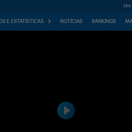
FIFA
S E ESTATÍSTICAS
NOTÍCIAS
RANKINGS
MA