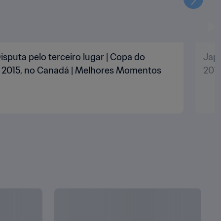
Seguin
isputa pelo terceiro lugar | Copa do
Japã
 2015, no Canadá | Melhores Momentos
201
VER TUDO