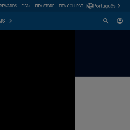
|
Português
 REWARDS
FIFA+
FIFA STORE
FIFA COLLECT
IS