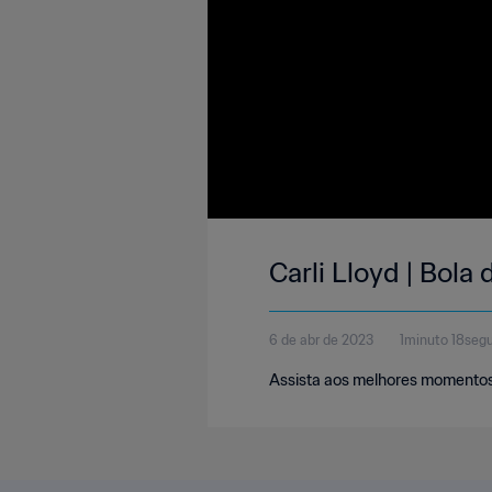
Carli Lloyd | Bol
6 de abr de 2023
1minuto 18seg
Assista aos melhores momentos 