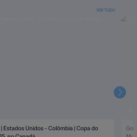
VER TUDO
Seguin
' | Estados Unidos - Colômbia | Copa do
Gol 
15, no Canadá
Mun