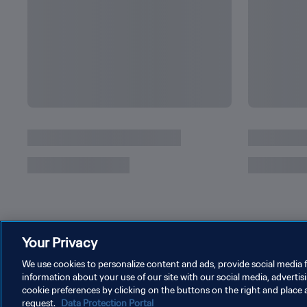
Estados Unidos x Japão | Final | Copa do Mu
2015, no Canadá | Jogo completo
Your Privacy
We use cookies to personalize content and ads, provide social media f
information about your use of our site with our social media, advertis
cookie preferences by clicking on the buttons on the right and place 
request.
Data Protection Portal