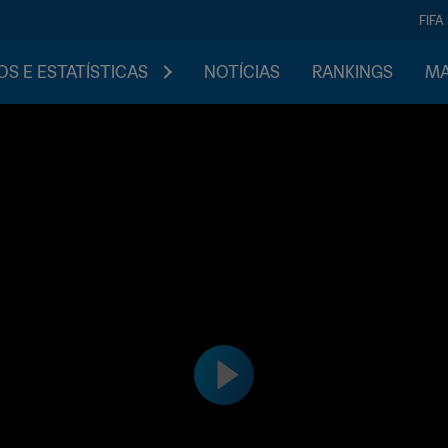
FIFA
S E ESTATÍSTICAS
NOTÍCIAS
RANKINGS
MA