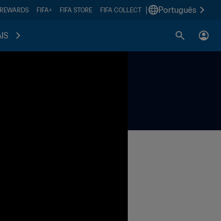
|
Português
 REWARDS
FIFA+
FIFA STORE
FIFA COLLECT
IS