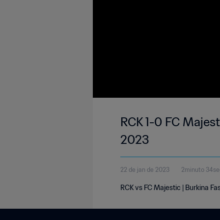
RCK 1-0 FC Majesti
2023
22 de jan de 2023
2minuto 34s
RCK vs FC Majestic | Burkina Fa