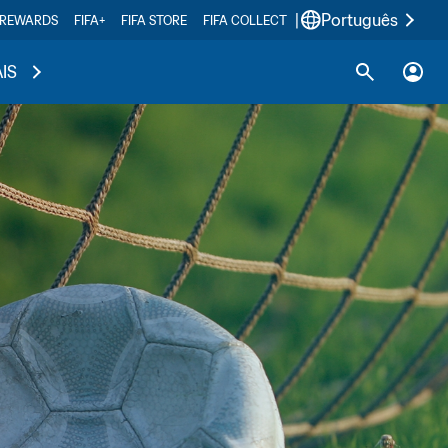
|
Português
 REWARDS
FIFA+
FIFA STORE
FIFA COLLECT
IS