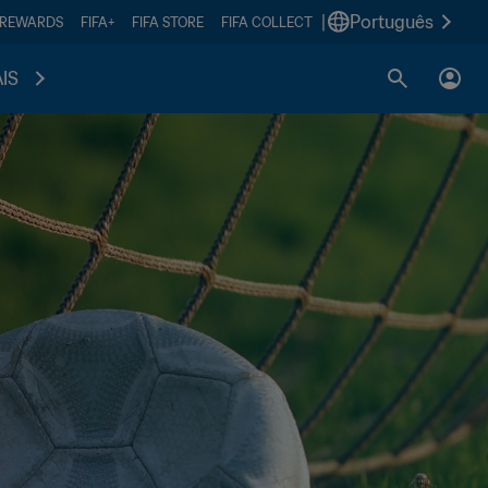
|
Português
 REWARDS
FIFA+
FIFA STORE
FIFA COLLECT
IS