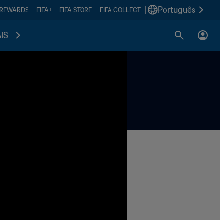
|
Português
 REWARDS
FIFA+
FIFA STORE
FIFA COLLECT
IS