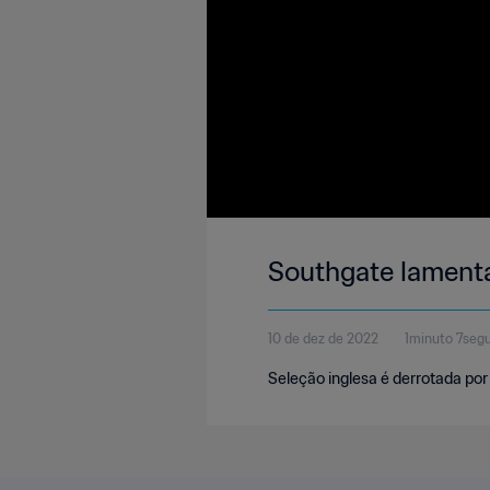
Southgate lamenta
10 de dez de 2022
1minuto 7seg
Seleção inglesa é derrotada por