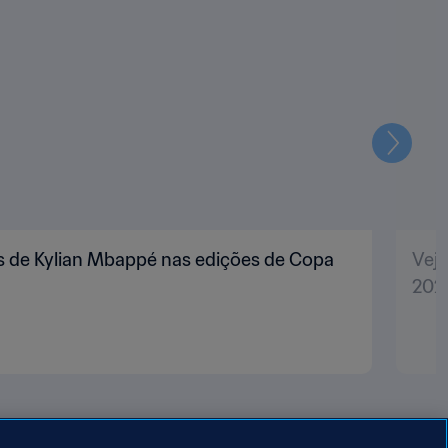
Seguin
s de Kylian Mbappé nas edições de Copa
Vej
202