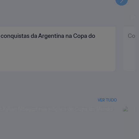
Seguin
s conquistas da Argentina na Copa do
Copa
VER TUDO