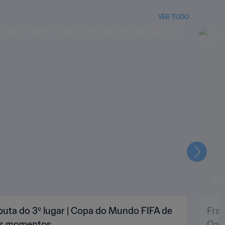
VER TUDO
Seguin
puta do 3º lugar | Copa do Mundo FIFA de
Fran
res momentos
Qat