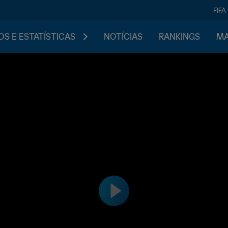
FIFA
S E ESTATÍSTICAS
NOTÍCIAS
RANKINGS
MA