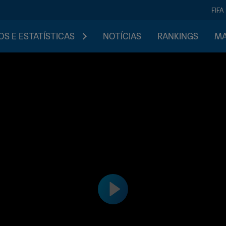
FIFA
S E ESTATÍSTICAS
NOTÍCIAS
RANKINGS
MA