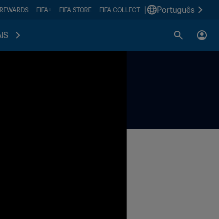
|
Português
 REWARDS
FIFA+
FIFA STORE
FIFA COLLECT
IS