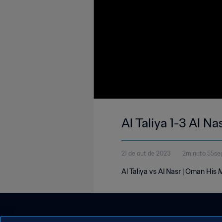
Al Taliya 1-3 Al N
21 de out de 2023
2minuto 55se
Al Taliya vs Al Nasr | Oman His