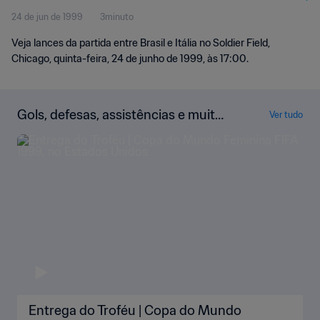
24 de jun de 1999
3minuto
momentos
Veja lances da partida entre Brasil e Itália no Soldier Field,
Chicago, quinta-feira, 24 de junho de 1999, às 17:00.
Gols, defesas, assistências e muito
Ver tudo
mais!
Entrega do Troféu | Copa do Mundo