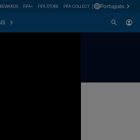
|
Português
 REWARDS
FIFA+
FIFA STORE
FIFA COLLECT
IS