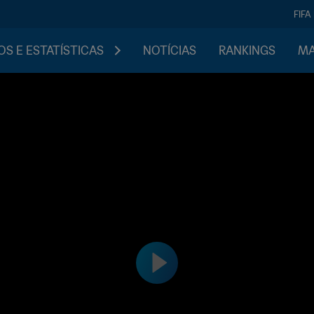
FIFA
S E ESTATÍSTICAS
NOTÍCIAS
RANKINGS
MA