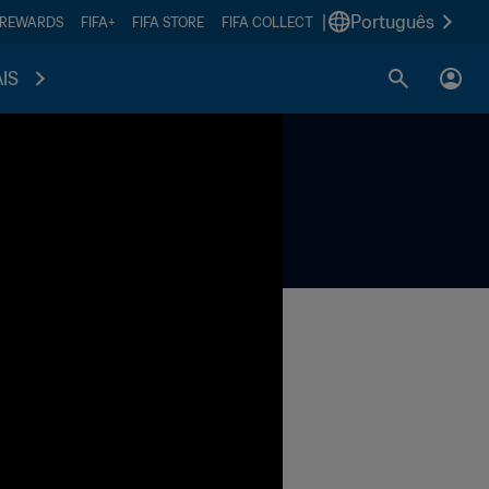
|
Português
 REWARDS
FIFA+
FIFA STORE
FIFA COLLECT
IS