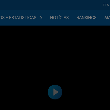
FIFA
S E ESTATÍSTICAS
NOTÍCIAS
RANKINGS
MA