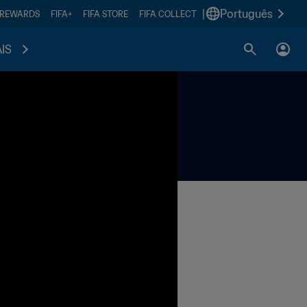
|
Português
 REWARDS
FIFA+
FIFA STORE
FIFA COLLECT
IS