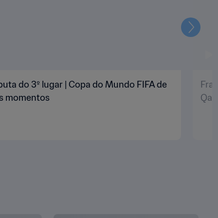
Seguin
puta do 3º lugar | Copa do Mundo FIFA de
Fran
res momentos
Qat
VER TUDO