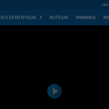
FIFA
S E ESTATÍSTICAS
NOTÍCIAS
RANKINGS
MA