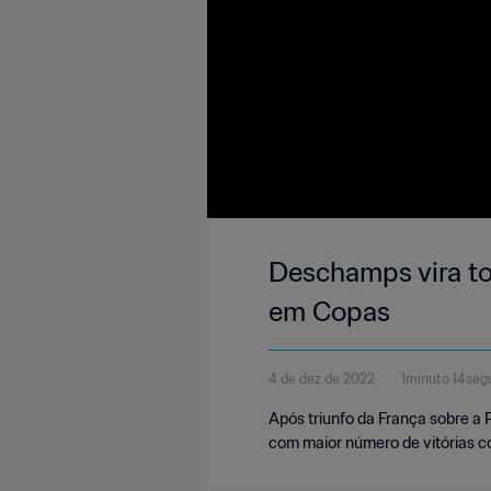
Deschamps vira to
em Copas
4 de dez de 2022
1minuto 14seg
Após triunfo da França sobre a 
com maior número de vitórias c