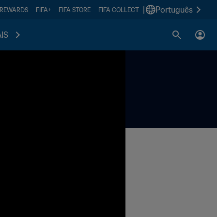
|
Português
 REWARDS
FIFA+
FIFA STORE
FIFA COLLECT
IS