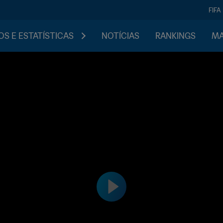
FIFA
S E ESTATÍSTICAS
NOTÍCIAS
RANKINGS
MA