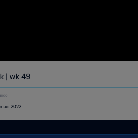
k | wk 49
undo
cember 2022