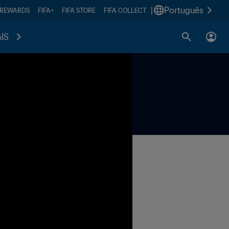
|
Português
 REWARDS
FIFA+
FIFA STORE
FIFA COLLECT
IS