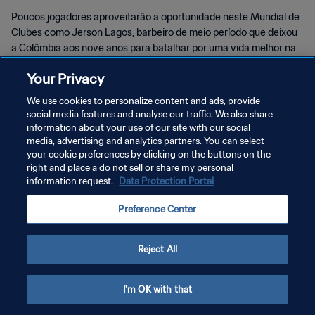
Poucos jogadores aproveitarão a oportunidade neste Mundial de
Clubes como Jerson Lagos, barbeiro de meio período que deixou
a Colômbia aos nove anos para batalhar por uma vida melhor na
Nova Zelândia.
Your Privacy
We use cookies to personalize content and ads, provide
social media features and analyse our traffic. We also share
information about your use of our site with our social
media, advertising and analytics partners. You can select
POLÍTICA DE PRIVACIDADE
your cookie preferences by clicking on the buttons on the
right and place a do not sell or share my personal
TERMOS DE SERVIÇO
information request.
Data Protection Portal
ADMINISTRAR AS PREFERÊNCIAS DE COOKIES
Preference Center
Copyright © 1994-2026 FIFA. Todos os direitos reservados.
Reject All
I'm OK with that