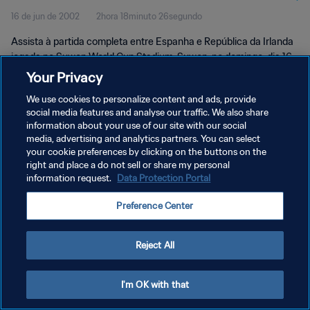
16 de jun de 2002
2hora 18minuto 26segundo
| Jogo Completo
Assista à partida completa entre Espanha e República da Irlanda
jogada no Suwon World Cup Stadium, Suwon, no domingo, dia 16
de junho de 2002.
Your Privacy
We use cookies to personalize content and ads, provide
social media features and analyse our traffic. We also share
information about your use of our site with our social
media, advertising and analytics partners. You can select
your cookie preferences by clicking on the buttons on the
POLÍTICA DE PRIVACIDADE
right and place a do not sell or share my personal
information request.
Data Protection Portal
TERMOS DE SERVIÇO
Preference Center
ADMINISTRAR AS PREFERÊNCIAS DE COOKIES
Copyright © 1994-2026 FIFA. Todos os direitos reservados.
Reject All
I'm OK with that