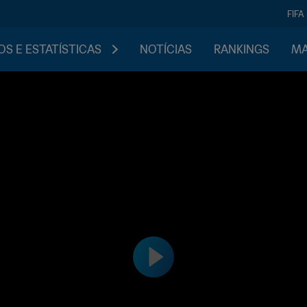
FIFA
S E ESTATÍSTICAS
NOTÍCIAS
RANKINGS
MA