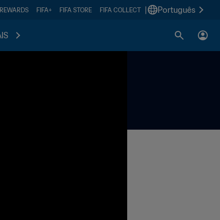
|
Português
 REWARDS
FIFA+
FIFA STORE
FIFA COLLECT
IS