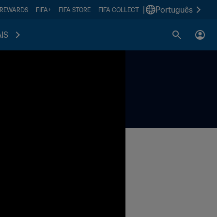
|
Português
 REWARDS
FIFA+
FIFA STORE
FIFA COLLECT
IS