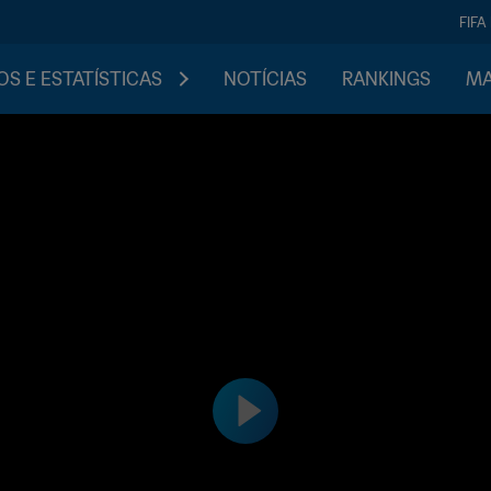
FIFA
S E ESTATÍSTICAS
NOTÍCIAS
RANKINGS
MA