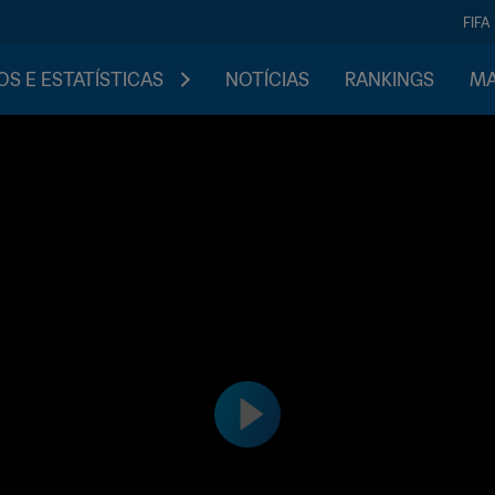
FIFA
S E ESTATÍSTICAS
NOTÍCIAS
RANKINGS
MA