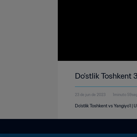
Do'stlik Toshkent 
23 de jun de 2023
1minuto 59se
Do'stlik Toshkent vs Yangiyo'l |