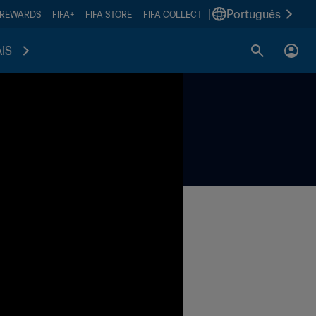
|
Português
 REWARDS
FIFA+
FIFA STORE
FIFA COLLECT
IS