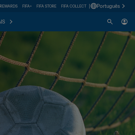
|
Português
 REWARDS
FIFA+
FIFA STORE
FIFA COLLECT
IS