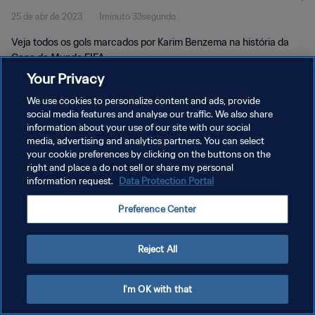
25 de abr de 2023
1minuto 33segundo
Veja todos os gols marcados por Karim Benzema na história da
Copa do Mundo FIFA.
Your Privacy
We use cookies to personalize content and ads, provide
social media features and analyse our traffic. We also share
information about your use of our site with our social
media, advertising and analytics partners. You can select
POLÍTICA DE PRIVACIDADE
your cookie preferences by clicking on the buttons on the
right and place a do not sell or share my personal
TERMOS DE SERVIÇO
information request.
Data Protection Portal
ADMINISTRAR AS PREFERÊNCIAS DE COOKIES
Preference Center
Copyright © 1994-2026 FIFA. Todos os direitos reservados.
Reject All
I'm OK with that