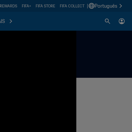
|
Português
 REWARDS
FIFA+
FIFA STORE
FIFA COLLECT
IS