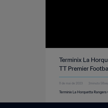
Terminix La Horqu
TT Premier Footba
11 de mai de 2023
2minuto 58se
Terminix La Horquetta Rangers 