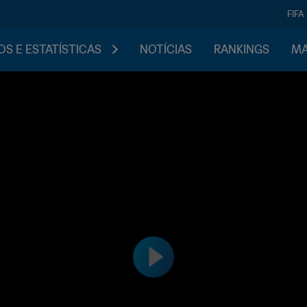
FIFA
S E ESTATÍSTICAS
NOTÍCIAS
RANKINGS
MA