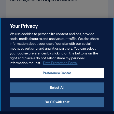
Your Privacy
VEJA MAIS
We use cookies to personalize content and ads, provide
social media features and analyse our traffic. We also share
information about your use of our site with our social
media, advertising and analytics partners. You can select
your cookie preferences by clicking on the buttons on the
right and place a do not sell or share my personal
information request.
Data Protection Portal
POLÍTICA DE PRIVACIDADE
Preference Center
TERMOS DE SERVIÇO
ADMINISTRAR AS PREFERÊNCIAS DE COOKIES
Reject All
Copyright © 1994-2026 FIFA. Todos os direitos reservados.
I'm OK with that